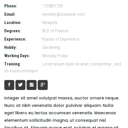
Phone:
1723801729
Email:
member@volunteer.com
Location:
Newyork
Degrees:
M.D. of Finance
Experience:
8 years of Experience
Hobby:
Gardening
Working Days:
Monday, Friday
Training:
Lorem ipsum dolor sit amet, consectetur , sed
do eiusmod tempor
Integer sit amet volutpat massa, auctor ornare neque.
Nunc at nibh venenatis dolor pulvinar aliquam. Nulla
eget libero eu lectus accumsan venenatis. Maecenas
elementum sollicitudin magna, ut consequat nisl
faucibus at. Aliquam augue erat, pulvinar et magna sit